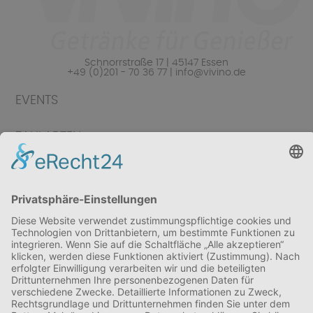
Schnorrstraße 17 | 45147 Essen
+49 (0)201 - 70 36 77 | info@vivino.de
EVENTS
ZAHLARTEN