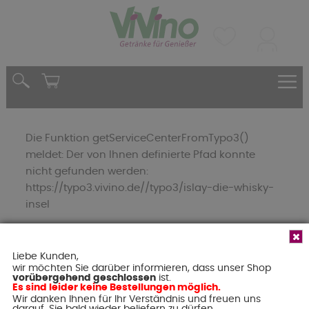
Die Funktion getServiceCenterFromTypo3()
meldet: Der von Ihnen definierte Pfad konnte
nicht gefunden werden:
https://typo3.vivino.de//typo3/islay-die-whisky-
insel
Liebe Kunden,
wir möchten Sie darüber informieren, dass unser Shop
Tragen Sie hier Ihre E-Mail-Adresse
vorübergehend geschlossen
ist.
Es sind leider keine Bestellungen möglich.
Wir danken Ihnen für Ihr Verständnis und freuen uns
ein und empfangen Sie unseren
darauf, Sie bald wieder beliefern zu dürfen.