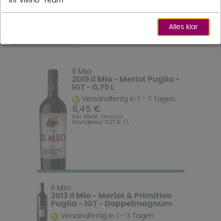
Ihr Vivino-Team
Filter
Alles klar
Sortieren nach:
Artikel 1 - 20 (20
Seite:
[1]
Gesamt)
Il Mio
2019 Il Mio - Merlot Puglia -
IGT - 0,75 L
Versandfertig in 1 - 3 Tagen.
8,45 €
inkl. MwSt,
Versand
Grundpreis: 11,27 € / L
Il Mio
2013 Il Mio - Merlot & Primitivo
Puglia - IGT - Doppelmagnum
Versandfertig in 1 - 3 Tagen.