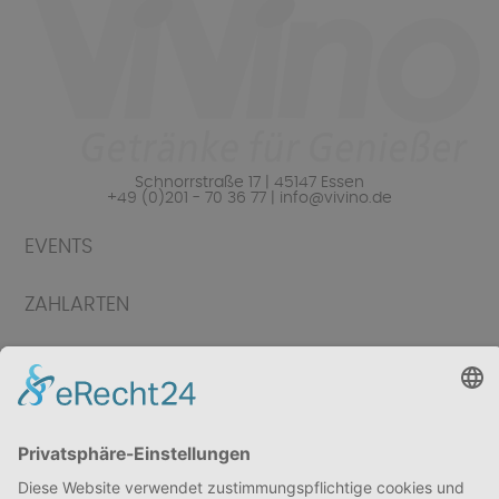
Schnorrstraße 17 | 45147 Essen
+49 (0)201 - 70 36 77 | info@vivino.de
EVENTS
ZAHLARTEN