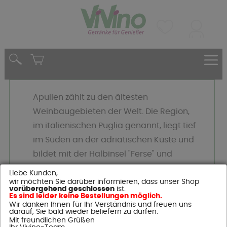
Apulien zählt zu den ältesten
Weinbaugebieten der Welt. Die Region,
im italienischen Puglia genannt, liegt tief
im Süden an der adriatischen Küste und
bildet mit der Halbinsel "Ferse" und
"Absatz" des Stiefels.
Liebe Kunden,
wir möchten Sie darüber informieren, dass unser Shop
vorübergehend geschlossen
ist.
Es sind leider keine Bestellungen möglich.
Genießen Sie
Wir danken Ihnen für Ihr Verständnis und freuen uns
darauf, Sie bald wieder beliefern zu dürfen.
Qualität
Mit freundlichen Grüßen