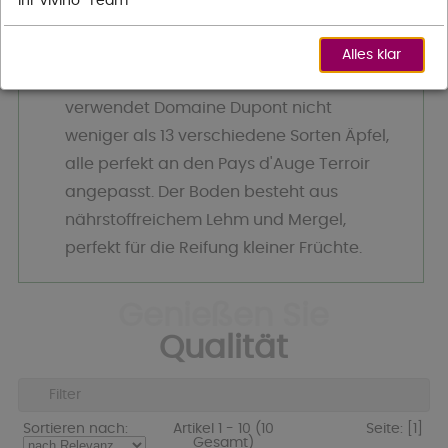
Ihr Vivino-Team
Pommeau und Calvados.
Um die perfekte Balance in ihren
Alles klar
Apfelweinen und Calvados zu erreichen,
verwendet Domaine Dupont nicht
weniger als 13 verschiedene Sorten Äpfel,
alle perfekt an den Pays d'Auge Terroir
angepasst.
Der Boden
besteht aus
nährstoffreichem Lehm und Mergel,
perfekt für die Reifung kleiner Früchte.
Genießen Sie
Qualität
Filter
Sortieren nach:
Artikel 1 - 10 (10
Seite:
[1]
Gesamt)