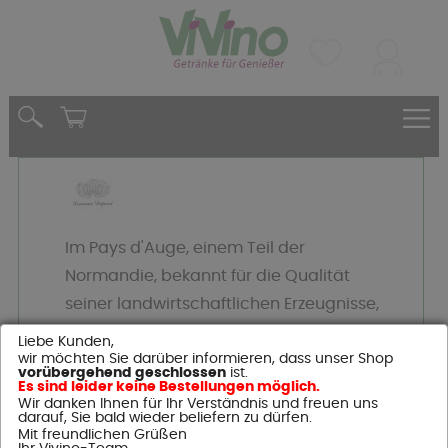
Im Pays d'Auge, einem Teil der
Normandie, bekannt für die Qualität
seiner landwirtschaftlichen Erzeugnisse,
befindet sich das Dupont Familien
Liebe Kunden,
Anwesen, bestehend aus 30 Hektar
wir möchten Sie darüber informieren, dass unser Shop
vorübergehend geschlossen
ist.
Obstgärten in der Normandie, im Herzen
Es sind leider keine Bestellungen möglich.
Wir danken Ihnen für Ihr Verständnis und freuen uns
der Pay d'Auge Region.
darauf, Sie bald wieder beliefern zu dürfen.
Mit freundlichen Grüßen
Das Anwesen produziert Apfelwein,