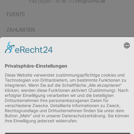
+49 (0)201 - 70 36 77 | info@vivino.de
EVENTS
ZAHLARTEN