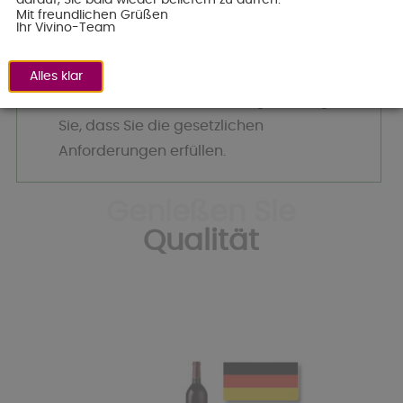
Mit freundlichen Grüßen
Gemäß § 9 Jugendschutzgesetz ist die
Ihr Vivino-Team
Abgabe von Wein und weinhaltigen
Getränken an Personen unter 16 Jahre
Alles klar
verboten. Mit Ihrer Bestellung bestätigen
Sie, dass Sie die gesetzlichen
Anforderungen erfüllen.
Genießen Sie
Qualität