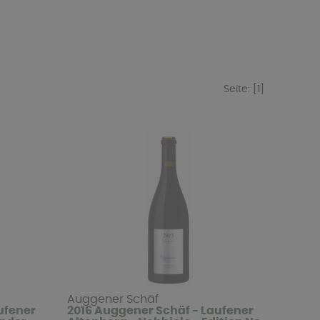
Seite:
[1]
Auggener Schäf
ufener
2016 Auggener Schäf - Laufener