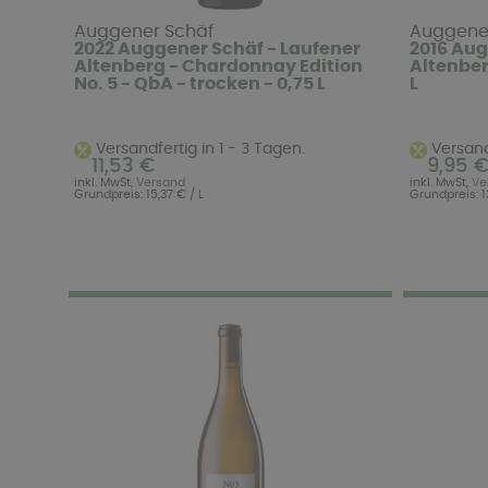
Auggener Schäf
Auggene
2022 Auggener Schäf - Laufener
2016 Aug
Altenberg - Chardonnay Edition
Altenberg
No. 5 - QbA - trocken - 0,75 L
L
Versandfertig in 1 - 3 Tagen.
Versandf
11,53 €
9,95 
inkl. MwSt,
Versand
inkl. MwSt,
Ve
Grundpreis: 15,37 € / L
Grundpreis: 13