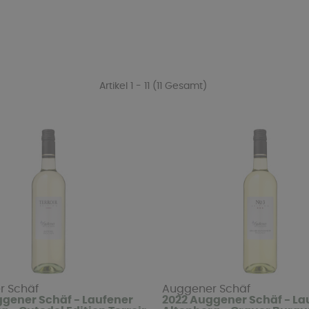
Artikel 1 - 11 (11 Gesamt)
r Schäf
Auggener Schäf
gener Schäf - Laufener
2022 Auggener Schäf - La