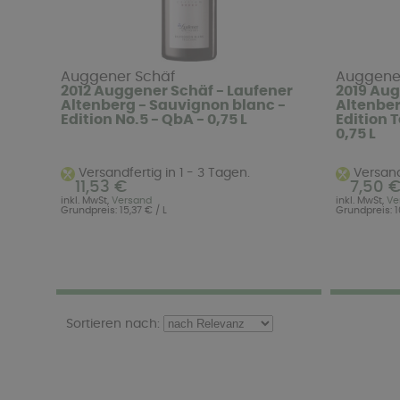
Auggener Schäf
Auggene
2012 Auggener Schäf - Laufener
2019 Aug
Altenberg - Sauvignon blanc -
Altenber
Edition No.5 - QbA - 0,75 L
Edition T
0,75 L
Versandfertig in 1 - 3 Tagen.
Versandf
11,53 €
7,50 
inkl. MwSt,
Versand
inkl. MwSt,
Ve
Grundpreis: 15,37 € / L
Grundpreis: 1
Sortieren nach: