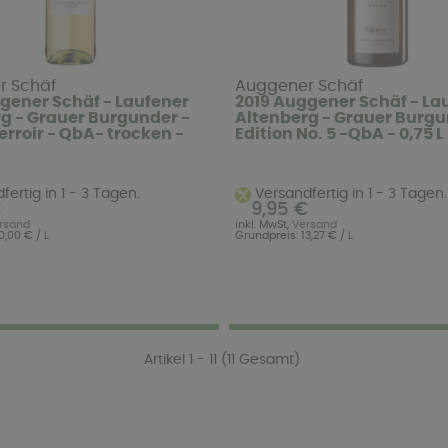
r Schäf
Auggener Schäf
gener Schäf - Laufener
2019 Auggener Schäf - La
g - Grauer Burgunder -
Altenberg - Grauer Burgu
erroir - QbA- trocken -
Edition No. 5 -QbA - 0,75 L
ertig in 1 - 3 Tagen.
Versandfertig in 1 - 3 Tagen.
€
9,95 €
rsand
inkl. MwSt,
Versand
0,00 € / L
Grundpreis: 13,27 € / L
Artikel 1 - 11 (11 Gesamt)