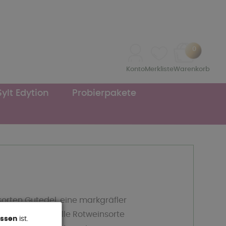
0
Konto
Merkliste
Warenkorb
Sylt Edytion
Probierpakete
orten Gutedel, eine markgräfler
ie anspruchsvolle Rotweinsorte
ossen
ist.