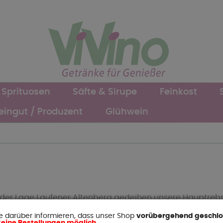
Sprituosen
Säfte & Sirupe
Feinkost
ingut / Produzent
Glühwein
 der Lage Laufener Altenberg gedeihen unsere Hauptrebs
 Weißen Burgunder, Grauen Burgunder, Chardonnay und d
e darüber informieren, dass unser Shop
vorübergehend geschl