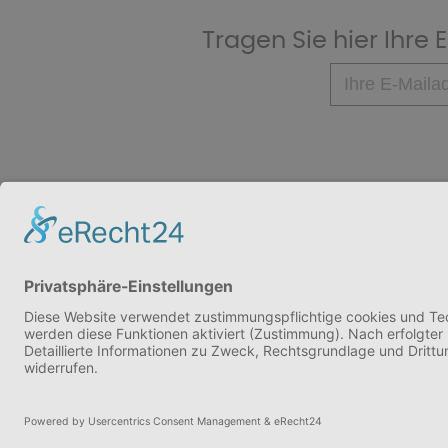
Tragen Sie hier Ihre
VIVINO.DE
SERVICE
Herstellerliste
©
2026
ViVino