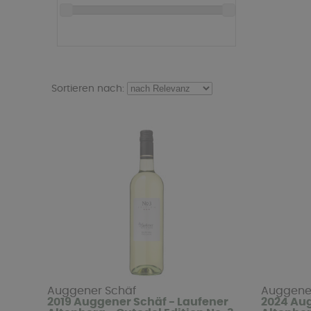
Sortieren nach:
Auggener Schäf
Auggene
2019 Auggener Schäf - Laufener
2024 Aug