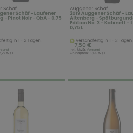
r Schäf
Auggener Schäf
gener Schäf - Laufener
2019 Auggener Schäf - La
 - Pinot Noir - QbA - 0,75
Altenberg - Spätburgund
Edition No. 3 - Kabinett - 
0,75 L
ertig in 1 - 3 Tagen.
Versandfertig in 1 - 3 Tagen.
€
7,50 €
rsand
inkl. MwSt,
Versand
,27 € / L
Grundpreis: 10,00 € / L