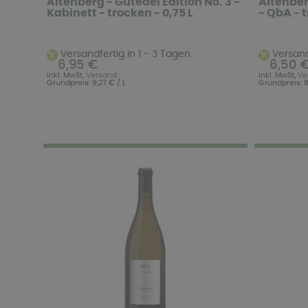
Altenberg - Gutedel Edition No. 3 -
Altenber
Kabinett - trocken - 0,75 L
- QbA - t
Versandfertig in 1 - 3 Tagen.
Versandf
6,95 €
6,50 
inkl. MwSt,
Versand
inkl. MwSt,
Ve
Grundpreis: 9,27 € / L
Grundpreis: 8