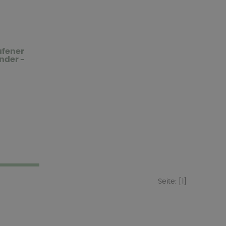
ufener
nder -
Seite:
[1]