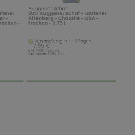
Auggener Schäf
ufener
2017 Auggener Schäf - Laufener
er -
Altenberg - Chasslie - QbA -
trocken -
trocken - 0,75 L
Versandfertig in 1 - 3 Tagen.
7,95 €
inkl. MwSt,
Versand
Grundpreis: 10,60 € / L