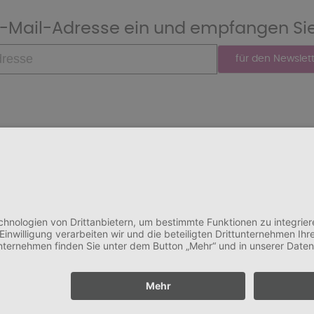
 E-Mail-Adresse ein und empfangen Si
Schnorrstraße 17 | 45147 Essen
+49 (0)201 - 70 36 77 | info@vivino.de