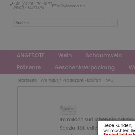
+49 (0)201 - 70 36 77
info@vivino.de
09:00 - 14:00 Uhr
ANGEBOTE
Wein
Schaumwein
Präsente
Geschenkverpackung
We
Startseite
›
Weingut / Produzent
›
Laufen - WG
Im milden südlichen Kleinklima
Liebe Kunden,
Spezialität, edle Trauben vom
wir möchten Si