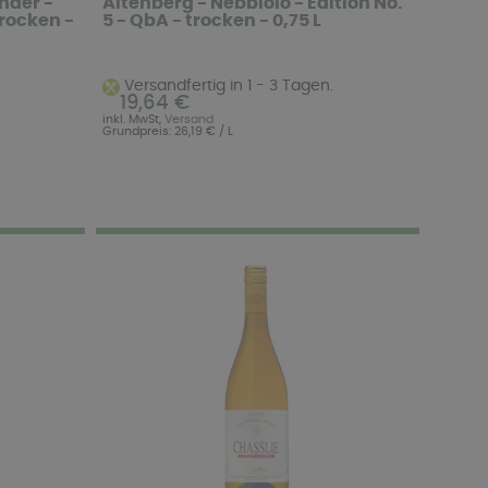
nder -
Altenberg - Nebbiolo - Edition No.
trocken -
5 - QbA - trocken - 0,75 L
Versandfertig in 1 - 3 Tagen.
19,64 €
inkl. MwSt,
Versand
Grundpreis: 26,19 € / L