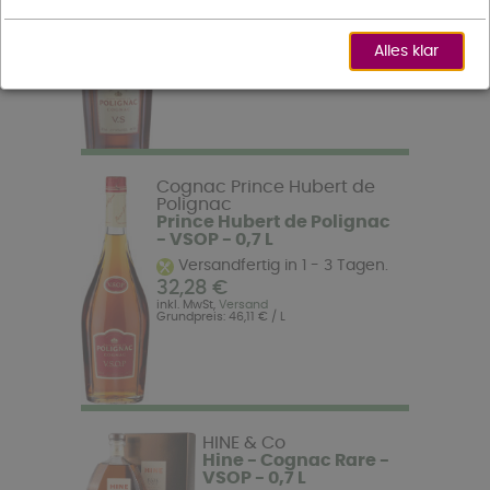
Versandfertig in 1 - 3 Tagen.
28,26 €
inkl. MwSt,
Versand
Alles klar
Grundpreis: 40,37 € / L
Cognac Prince Hubert de
Polignac
Prince Hubert de Polignac
- VSOP - 0,7 L
Versandfertig in 1 - 3 Tagen.
32,28 €
inkl. MwSt,
Versand
Grundpreis: 46,11 € / L
HINE & Co
Hine - Cognac Rare -
VSOP - 0,7 L