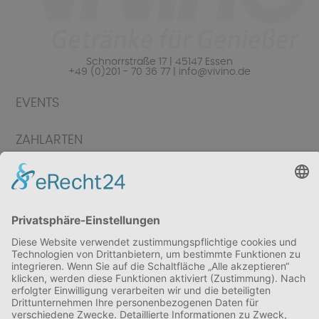
Schnorrstraße 17 | 45147 Essen
+49 (0)201 - 70 36 77 | info@vivino.de
EVENTS
ZAHLARTEN