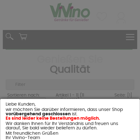
Genießen Sie
Qualität
Filter
Sortieren nach:
Artikel 1 - 11 (11
Seite:
[1]
Gesamt)
Liebe Kunden,
wir möchten Sie darüber informieren, dass unser Shop
vorübergehend geschlossen
ist.
Es sind leider keine Bestellungen möglich.
Cognac Prince Hubert de
Wir danken Ihnen für Ihr Verständnis und freuen uns
Polignac
darauf, Sie bald wieder beliefern zu dürfen.
Prince Hubert de Polignac
Mit freundlichen Grüßen
- VS - 0,7 L
Ihr Vivino-Team