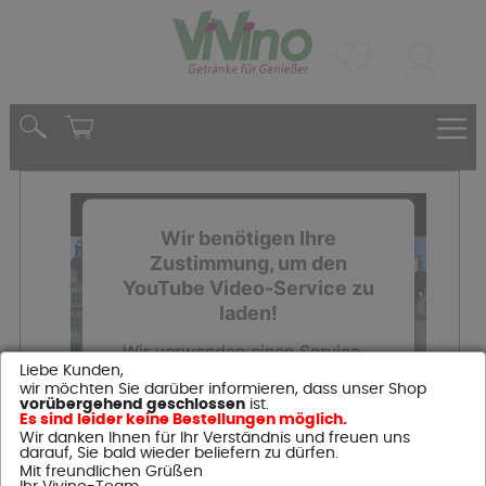
Wir benötigen Ihre
Zustimmung, um den
YouTube Video-Service zu
laden!
Wir verwenden einen Service
Liebe Kunden,
eines Drittanbieters, um
wir möchten Sie darüber informieren, dass unser Shop
Videoinhalte einzubetten.
vorübergehend geschlossen
ist.
Es sind leider keine Bestellungen möglich.
Dieser Service kann Daten zu
Wir danken Ihnen für Ihr Verständnis und freuen uns
Ihren Aktivitäten sammeln.
darauf, Sie bald wieder beliefern zu dürfen.
Mit freundlichen Grüßen
Bitte lesen Sie die Details