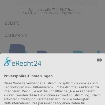
Schnorrstraße 17 | 45147 Essen
+49 (0)201 - 70 36 77 | info@vivino.de
EVENTS
ZAHLARTEN