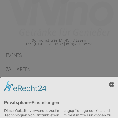
Schnorrstraße 17 | 45147 Essen
+49 (0)201 - 70 36 77 | info@vivino.de
EVENTS
ZAHLARTEN