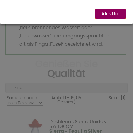
Cachaça
ist eine brasilianische
Spirituose aus Zuckerrohrmost, die früher
Alles klar
und hochsprachlich als Aguardente
‚heiß brennendes Wasser‘ oder
‚Feuerwasser‘ und umgangssprachlich
oft als Pinga ‚Fusel‘ bezeichnet wird.
Genießen Sie
Qualität
Filter
Sortieren nach:
Artikel 1 - 15 (15
Seite:
[1]
Gesamt)
Destilerias Sierra Unidas
S.A. De C.V.
Sierra - Tequila Silver