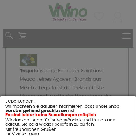
Tequila
ist eine Form der Spirituose
Mezcal, eines Agaven-Brands aus
Mexiko. Tequila ist der bekannteste
Mezcal und wird in der Umgebung der
Liebe Kunden,
Stadt Tequila im mexikanischen
wir möchten Sie darüber informieren, dass unser Shop
vorübergehend geschlossen
ist.
Bundesstaat Jalisco und in vier weiteren
Es sind leider keine Bestellungen möglich.
Wir danken Ihnen für Ihr Verständnis und freuen uns
Staaten aus dem Herzen der blauen
darauf, Sie bald wieder beliefern zu dürfen.
Mit freundlichen Grüßen
Agave gewonnen.
Ihr Vivino-Team