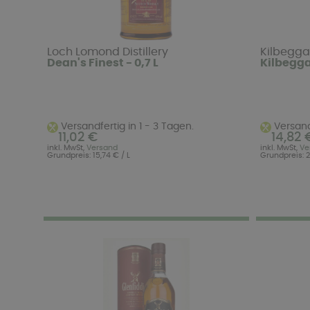
Loch Lomond Distillery
Kilbegga
Dean's Finest - 0,7 L
Kilbeggan
Versandfertig in 1 - 3 Tagen.
Versandf
11,02 €
14,82 
inkl. MwSt,
Versand
inkl. MwSt,
Ve
Grundpreis: 15,74 € / L
Grundpreis: 21