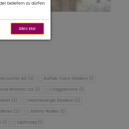
der beliefern zu dürfen.
Alles klar
rei Locher AG
(3)
Buffalo Trace Distillery
(1)
ivas Brothers Ltd.
(1)
Cragganmore
(1)
nlivet
(2)
Glenmorangie Distillery
(2)
lleries
(2)
Johnny Walker
(1)
n
(1)
Laphroaig
(1)