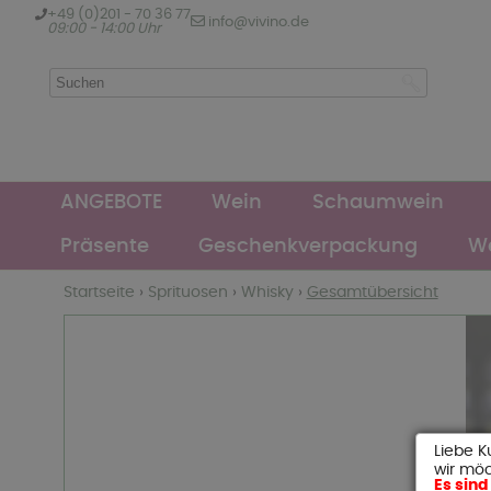
+49 (0)201 - 70 36 77
info@vivino.de
09:00 - 14:00 Uhr
ANGEBOTE
Wein
Schaumwein
Präsente
Geschenkverpackung
We
Startseite
›
Sprituosen
›
Whisky
›
Gesamtübersicht
Liebe K
wir möc
Es sind