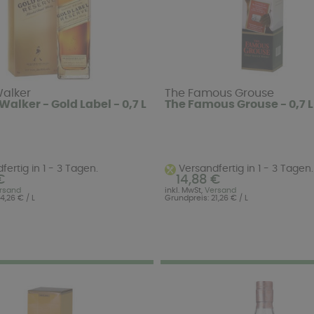
alker
The Famous Grouse
alker - Gold Label - 0,7 L
The Famous Grouse - 0,7 L
ertig in 1 - 3 Tagen.
Versandfertig in 1 - 3 Tagen.
€
14,88 €
rsand
inkl. MwSt,
Versand
4,26 € / L
Grundpreis: 21,26 € / L