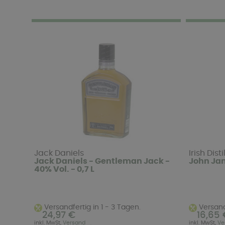
Jack Daniels
Irish Dist
Jack Daniels - Gentleman Jack -
John Jam
40% Vol. - 0,7 L
Versandfertig in 1 - 3 Tagen.
Versandf
24,97 €
16,65 
inkl. MwSt,
Versand
inkl. MwSt,
Ve