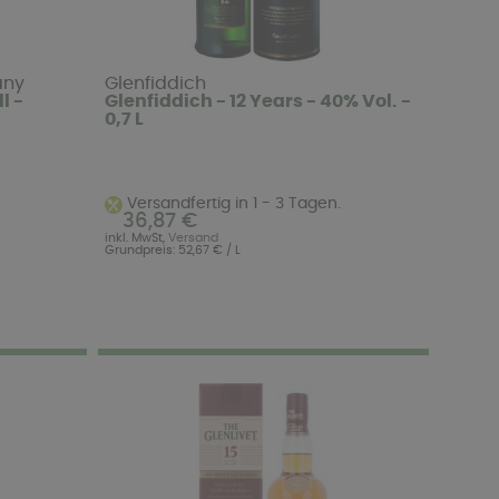
any
Glenfiddich
l -
Glenfiddich - 12 Years - 40% Vol. -
0,7 L
Versandfertig in 1 - 3 Tagen.
36,87 €
inkl. MwSt,
Versand
Grundpreis: 52,67 € / L