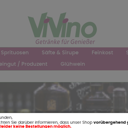
Sprituosen
Säfte & Sirupe
Feinkost
ingut / Produzent
Glühwein
unden,
hten Sie darüber informieren, dass unser Shop
vorübergehend 
 leider keine Bestellungen möglich.