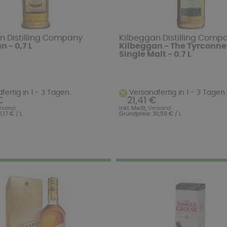
n Distilling Company
Kilbeggan Distilling Comp
 - 0,7 L
Kilbeggan - The Tyrconnel
Single Malt - 0.7 L
ertig in 1 - 3 Tagen.
Versandfertig in 1 - 3 Tagen.
€
21,41 €
rsand
inkl. MwSt,
Versand
,17 € / L
Grundpreis: 30,59 € / L