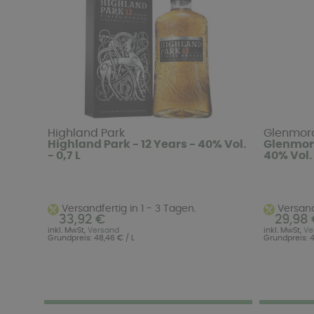
Highland Park
Glenmoran
Highland Park - 12 Years - 40% Vol.
Glenmora
- 0,7 L
40% Vol. 
Versandfertig in 1 - 3 Tagen.
Versandf
33,92 €
29,98
inkl. MwSt,
Versand
inkl. MwSt,
Ve
Grundpreis: 48,46 € / L
Grundpreis: 4