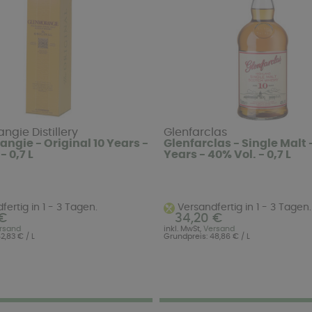
gie Distillery
Glenfarclas
ngie - Original 10 Years -
Glenfarclas - Single Malt -
- 0,7 L
Years - 40% Vol. - 0,7 L
ertig in 1 - 3 Tagen.
Versandfertig in 1 - 3 Tagen.
 €
34,20 €
rsand
inkl. MwSt,
Versand
2,83 € / L
Grundpreis: 48,86 € / L