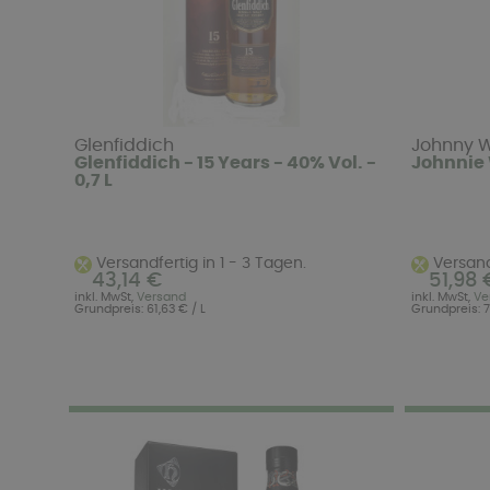
Glenfiddich
Johnny W
Glenfiddich - 15 Years - 40% Vol. -
Johnnie W
0,7 L
Versandfertig in 1 - 3 Tagen.
Versandf
43,14 €
51,98 
inkl. MwSt,
Versand
inkl. MwSt,
Ve
Grundpreis: 61,63 € / L
Grundpreis: 7