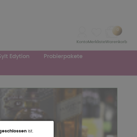
0
Konto
Merkliste
Warenkorb
Sylt Edytion
Probierpakete
geschlossen
ist.