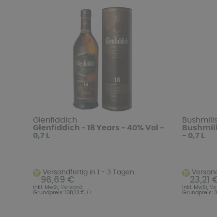
Glenfiddich
Bushmill
Glenfiddich - 18 Years - 40% Vol -
Bushmill
0,7 L
- 0,7 L
Versandfertig in 1 - 3 Tagen.
Versandf
96,69 €
23,21 
inkl. MwSt,
Versand
inkl. MwSt,
Ve
Grundpreis: 138,13 € / L
Grundpreis: 3