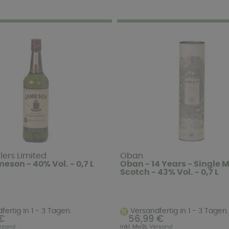
illers Limited
Oban
eson - 40% Vol. - 0,7 L
Oban - 14 Years - Single M
Scotch - 43% Vol. - 0,7 L
ertig in 1 - 3 Tagen.
Versandfertig in 1 - 3 Tagen.
€
56,99 €
rsand
inkl. MwSt,
Versand