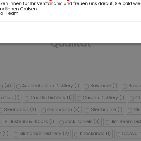
ken Ihnen für Ihr Verständnis und freuen uns darauf, Sie bald wie
undlichen Grüßen
ino-Team
Genießen Sie
Qualität
eg
(4)
Auchentoshan Distillery
(1)
Bowmore
(1)
Braue
n Club
(1)
Caol Ila Distillery
(1)
Cardhu Distillery
(1)
Ch
Glenfarclas
(3)
Glenfiddich
(3)
Glenkinchie
(1)
Gle
J. B. Justerini & Brooks
(1)
Jack Daniels
(3)
Jim Beam Disti
y
(2)
Kilchoman Distillery
(2)
Knockando
(1)
Lagavuli