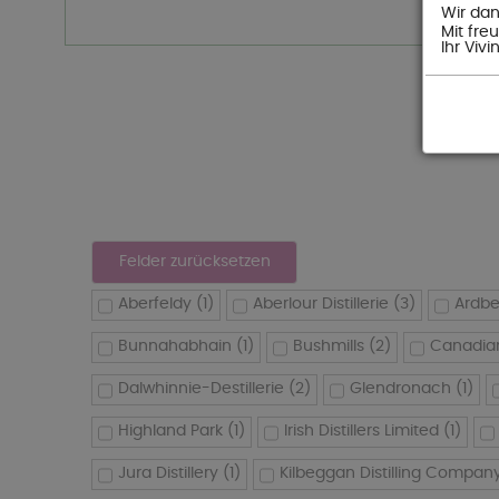
Wir dan
Mit fre
Ihr Viv
Aberfeldy
(1)
Aberlour Distillerie
(3)
Ardb
Bunnahabhain
(1)
Bushmills
(2)
Canadia
Dalwhinnie-Destillerie
(2)
Glendronach
(1)
Highland Park
(1)
Irish Distillers Limited
(1)
Jura Distillery
(1)
Kilbeggan Distilling Compan