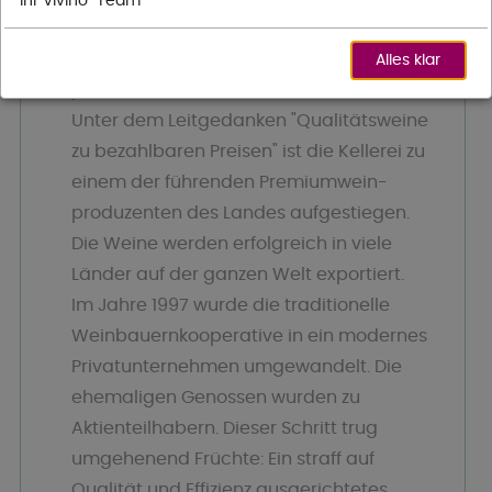
Ihr Vivino-Team
Gegend um Paarl die Möglichkeit zu
geben, hochwertigen Wein zu
Alles klar
produzieren.
Unter dem Leitgedanken "Qualitätsweine
zu bezahlbaren Preisen" ist die Kellerei zu
einem der führenden Premiumwein-
produzenten des Landes aufgestiegen.
Die Weine werden erfolgreich in viele
Länder auf der ganzen Welt exportiert.
Im Jahre 1997 wurde die traditionelle
Weinbauernkooperative in ein modernes
Privatunternehmen umgewandelt. Die
ehemaligen Genossen wurden zu
Aktienteilhabern. Dieser Schritt trug
umgehenend Früchte: Ein straff auf
Qualität und Effizienz ausgerichtetes