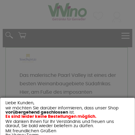
Das malerische Paarl Valley ist eines der
besten Weinanbaugebiete Südafrikas.
Hier, am Fuße des imposanten
Simonsberges, liegt die Kellerei
Liebe Kunden,
wir möchten Sie darüber informieren, dass unser Shop
Simonsvlei. Sie wurde im Jahr 1945 auf
vorübergehend geschlossen
ist.
Es sind leider keine Bestellungen möglich.
Initiative von Sonny le Roux, einem
Wir danken Ihnen für Ihr Verständnis und freuen uns
lokalen Weinbauern, gegründet. Sein
darauf, Sie bald wieder beliefern zu dürfen.
Mit freundlichen Grüßen
Gedanke war, den kleinen Winzern der